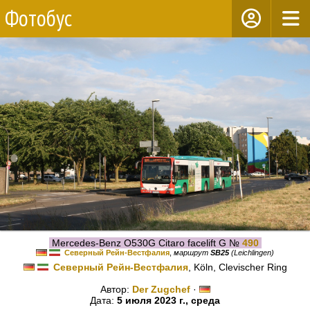
Фотобус
Mercedes-Benz O530G Citaro facelift G №
490
Северный Рейн-Вестфалия
,
маршрут
SB25
(Leichlingen)
Северный Рейн-Вестфалия
, Köln, Clevischer Ring
Автор:
Der Zugchef
·
Дата:
5 июля 2023 г., среда