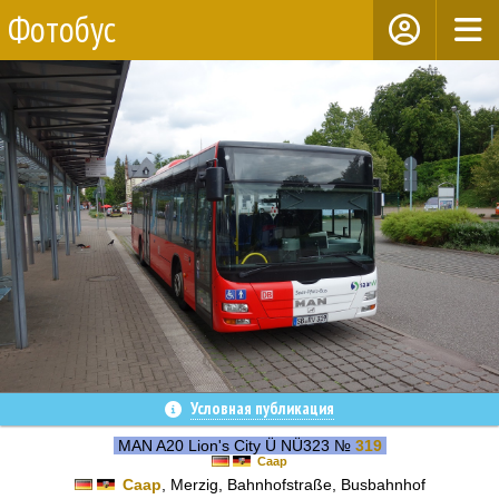
Фотобус
Условная публикация
MAN A20 Lion's City Ü NÜ323 №
319
Саар
Саар
, Merzig, Bahnhofstraße, Busbahnhof