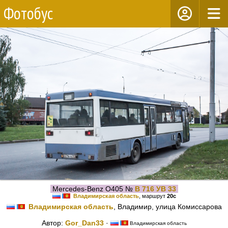
Фотобус
Mercedes-Benz O405 №
В 716 УВ 33
Владимирская область
, маршрут
20с
Владимирская область
, Владимир, улица Комиссарова
Автор:
Gor_Dan33
·
Владимирская область