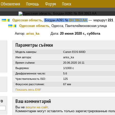
Обновления
Помощь
Форум
Поиск
Одесская область
,
Богдан А091
№
BH 3863 AA
— маршрут
221
Одесская область
, Одесса, Пантелеймоновская улица
Автор:
ariss_ka
Дата:
20 июня 2020 г., суббота
Параметры съёмки
Модель камеры:
Canon EOS 600D
Имя автора:
ariss_ka
Время съёмки:
20.06.2020 16:11
Выдержка:
1/1000 с
Диафрагменное число:
5.6
Чувствительность ISO:
125
Фокусное расстояние:
67 мм
Показать весь EXIF
то
Ваш комментарий
Вы не
вошли на сайт
.
Комментарии могут оставлять только зарегистрированные пол