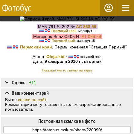
Фотобус
MAN 791 SL202 №
АС 868 59
Пермский край
, маршрут
1
Mercedes-Benz O405 №
АТ 099 59
Пермский край
, маршрут 15
Пермский край
, Пермь, конечная "Станция Пермь-II"
Автор:
Oleja-kid
·
Пермский край
Дата:
9 февраля 2010 г., вторник
Показать место съёмки на карте
Оценка
+11
Ваш комментарий
Вы не
вошли на сайт
.
Комментарии могут оставлять только зарегистрированные
пользователи.
Постоянная ссылка на фото