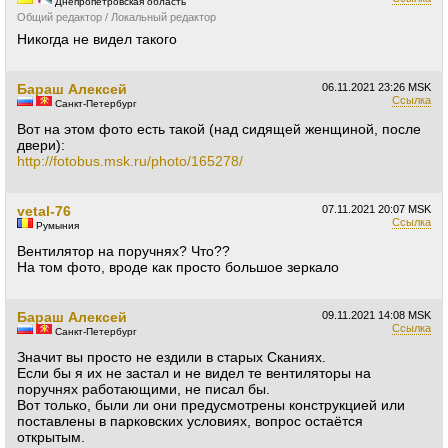
Днепропетровская область
Общий редактор / Локальный редактор
Никогда не видел такого
Бараш Алексей
06.11.2021
23:26 MSK
Ссылка
Санкт-Петербург
Вот на этом фото есть такой (над сидящей женщиной, после
двери):
http://fotobus.msk.ru/photo/165278/
vetal-76
07.11.2021
20:07 MSK
Ссылка
Румыния
Вентилятор на поручнях? Что??
На том фото, вроде как просто большое зеркало
Бараш Алексей
09.11.2021
14:08 MSK
Ссылка
Санкт-Петербург
Значит вы просто не ездили в старых Сканиях.
Если бы я их не застал и не видел те вентиляторы на
поручнях работающими, не писал бы.
Вот только, были ли они предусмотрены конструкцией или
поставлены в парковских условиях, вопрос остаётся
открытым.