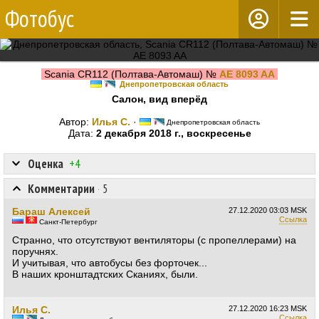
Фотобус
Scania CR112 (Полтава-Автомаш) №
AE 8093 AA
Днепропетровская область
Салон, вид вперёд
Автор:
Илья С.
·
Днепропетровская область
Дата:
2 декабря 2018 г., воскресенье
Оценка
+4
Комментарии
·
5
Бараш Алексей
27.12.2020
03:03 MSK
Ссылка
Санкт-Петербург
Странно, что отсутствуют вентиляторы (с пропеллерами) на
поручнях.
И учитывая, что автобусы без форточек...
В наших кронштадтских Сканиях, были.
Илья С.
27.12.2020
16:23 MSK
Ссылка