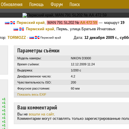
Обновления
Помощь
Форум
Поиск
Пермский край
,
MAN 791 SL202
№
АА 472 59
— маршрут
19
Пермский край
, Пермь, улица Братьев Игнатовых
тор:
TORMOZZ
·
Дата:
12 декабря 2009 г., субб
Пермский край
Параметры съёмки
Модель камеры:
NIKON D3000
Время съёмки:
12.12.2009 11:24
Выдержка:
1/200 с
Диафрагменное число:
4.2
Чувствительность ISO:
200
Фокусное расстояние:
60 мм
Показать весь EXIF
+1
+1
Ваш комментарий
+1
+1
Вы не
вошли на сайт
.
+1
+1
Комментарии могут оставлять только зарегистрированные пол
+1
+1
+1