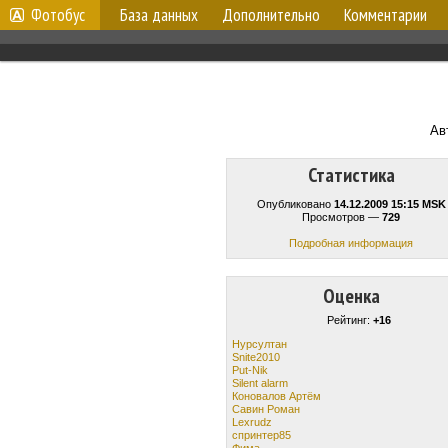
Фотобус
База данных
Дополнительно
Комментарии
Ав
Статистика
Опубликовано
14.12.2009 15:15 MSK
Просмотров —
729
Подробная информация
Оценка
Рейтинг:
+16
Нурсултан
Snite2010
Put-Nik
Silent alarm
Коновалов Артём
Савин Роман
Lexrudz
спринтер85
Фима