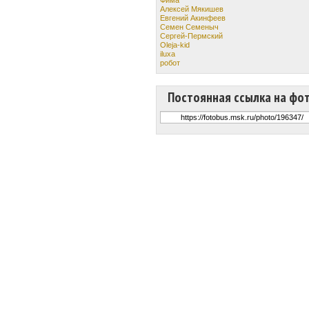
Алексей Мякишев
Евгений Акинфеев
Семен Семеныч
Сергей-Пермский
Oleja-kid
iluxa
робот
Постоянная ссылка на фо