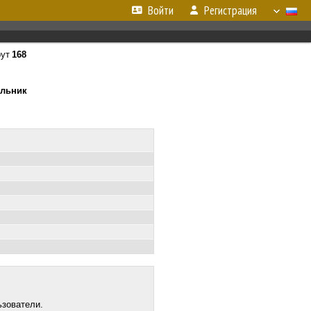
Войти
Регистрация
ут
168
ельник
ьзователи.