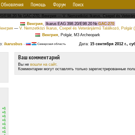
Обновления
Помощь
Форум
Поиск
Венгрия
,
Ikarus EAG 398.20/E98.20
№
GAC-270
Венгрия
—
V. Nemzetközi Ikarus, Csepel és Veteránjármű Találkozó, Polgár 
Венгрия
, Polgár, M3 Archeopark
р:
ikarusbus
·
Дата:
15 сентября 2012 г., су
Самарская область
Ваш комментарий
Вы не
вошли на сайт
.
Комментарии могут оставлять только зарегистрированные пол
+1
+1
+1
+1
+1
+1
+1