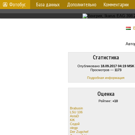
Фотобус
База данных
Дополнительно
Комментарии
Авто
Статистика
Опубликовано
18.09.2017 04:19 MSK
Просмотров —
1173
Подробная информация
Оценка
Рейтинг:
+10
Brabusin
LSU 106
AstaD
КЖ
Cедой
olegp
Der Zugchef