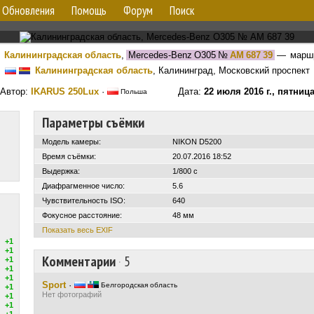
Обновления
Помощь
Форум
Поиск
Калининградская область
,
Mercedes-Benz O305
№
АМ 687 39
— марш
Калининградская область
, Калининград, Московский проспект
Автор:
IKARUS 250Lux
·
Дата:
22 июля 2016 г., пятниц
Польша
Параметры съёмки
Модель камеры:
NIKON D5200
Время съёмки:
20.07.2016 18:52
Выдержка:
1/800 с
Диафрагменное число:
5.6
Чувствительность ISO:
640
Фокусное расстояние:
48 мм
Показать весь EXIF
+1
+1
Комментарии
·
5
+1
+1
+1
Sport
·
Белгородская область
+1
Нет фотографий
+1
+1
+1