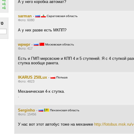
А у него коробка автомат?
+1
+1
sarman
·
Саратовская область
Фото: 6080
то
А у них разве есть МКПП?
wpwpr
·
Московская область
Фото: 417
Есть и ГМП мерсвские и КПП 4 и 5 ступеней. Я с 4 ступкой раз
ступка вообще ракета.
IKARUS 250Lux
·
Польша
Фото: 4823
Механическая 4-х ступка.
.
Serginho
·
Пензенская область
Фото: 15456
У нас вот этот автобус тоже на механике
http://fotobus.msk.ru/