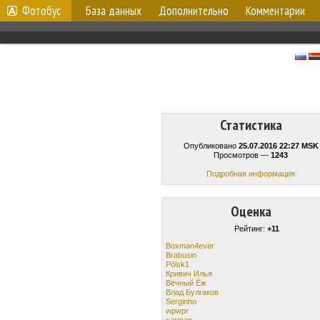
Фотобус
База данных
Дополнительно
Комментарии
Статистика
Опубликовано
25.07.2016 22:27 MSK
Просмотров —
1243
Подробная информация
Оценка
Рейтинг:
+11
Boxman4ever
Brabusin
Pölsk1
Кривич Илья
Вечный Ёж
Влад Булгаков
Serginho
wpwpr
sarman