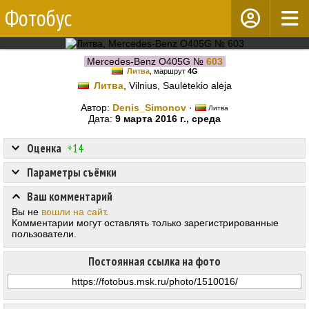
Фотобус
Mercedes-Benz O405G №
603
Литва
, маршрут
4G
Литва
, Vilnius, Saulėtekio alėja
Автор:
Denis_Simonov
·
Литва
Дата:
9 марта 2016 г., среда
Оценка
+14
Параметры съёмки
Ваш комментарий
Вы не
вошли на сайт
.
Комментарии могут оставлять только зарегистрированные
пользователи.
Постоянная ссылка на фото