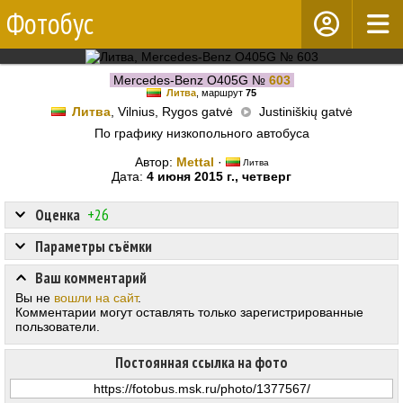
Фотобус
Mercedes-Benz O405G №
603
Литва
, маршрут
75
Литва
, Vilnius, Rygos gatvė
Justiniškių gatvė
По графику низкопольного автобуса
Автор:
Mettal
·
Литва
Дата:
4 июня 2015 г., четверг
Оценка
+26
Параметры съёмки
Ваш комментарий
Вы не
вошли на сайт
.
Комментарии могут оставлять только зарегистрированные
пользователи.
Постоянная ссылка на фото