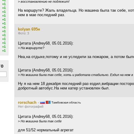
>
восстановлению не подлежит!
+1
+1
На маршруте? Жаль владельца. Но машина была так себе, хот
+1
нем в мае последний раз.
+1
+1
+1
+1
kolyan 695н
+1
Фото: 3
+1
+1
+1
Цитата (Andrey68, 05.01.2016):
+1
>
На маршруте?
+1
Неа,на отдыхе,потому и не уследили за пожаром, а потом был
то
Цитата (Andrey68, 05.01.2016):
>
Но машина была так себе, хоть и работала стабильно. Ездил на нем в 
Ну я на нем 18 декабря последний раз ездил,вибрации постор
добротный автобус.На нем катер установлен был.
rorschach
·
Тамбовская область
Нет фотографий
Цитата (Andrey68, 05.01.2016):
>
Но машина была так себе
для 51/52 нормальный агрегат