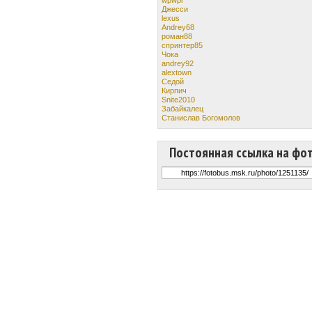
Джесси
lexus
Andrey68
роман88
спринтер85
Чока
andrey92
alextown
Cедой
Кирпич
Snite2010
Забайкалец
Станислав Богомолов
Постоянная ссылка на фо