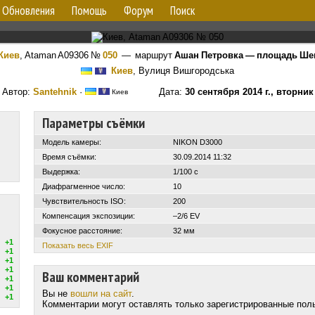
Обновления
Помощь
Форум
Поиск
Киев
,
Ataman A09306
№
050
— маршрут
Ашан Петровка — площадь Ше
Киев
, Вулиця Вишгородська
Автор:
Santehnik
·
Дата:
30 сентября 2014 г., вторник
Киев
Параметры съёмки
Модель камеры:
NIKON D3000
Время съёмки:
30.09.2014 11:32
Выдержка:
1/100 с
Диафрагменное число:
10
Чувствительность ISO:
200
Компенсация экспозиции:
–2/6 EV
Фокусное расстояние:
32 мм
+1
Показать весь EXIF
+1
+1
+1
Ваш комментарий
+1
+1
Вы не
вошли на сайт
.
+1
Комментарии могут оставлять только зарегистрированные пол