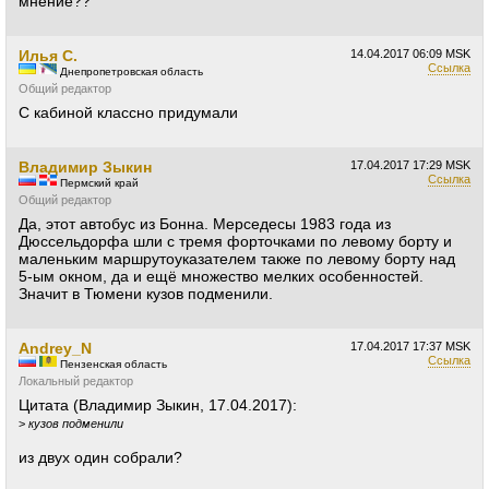
мнение??
Илья С.
14.04.2017
06:09 MSK
Ссылка
Днепропетровская область
Общий редактор
С кабиной классно придумали
Владимир Зыкин
17.04.2017
17:29 MSK
Ссылка
Пермский край
Общий редактор
Да, этот автобус из Бонна. Мерседесы 1983 года из
Дюссельдорфа шли с тремя форточками по левому борту и
маленьким маршрутоуказателем также по левому борту над
5-ым окном, да и ещё множество мелких особенностей.
Значит в Тюмени кузов подменили.
Andrey_N
17.04.2017
17:37 MSK
Ссылка
Пензенская область
Локальный редактор
Цитата (Владимир Зыкин, 17.04.2017):
>
кузов подменили
из двух один собрали?