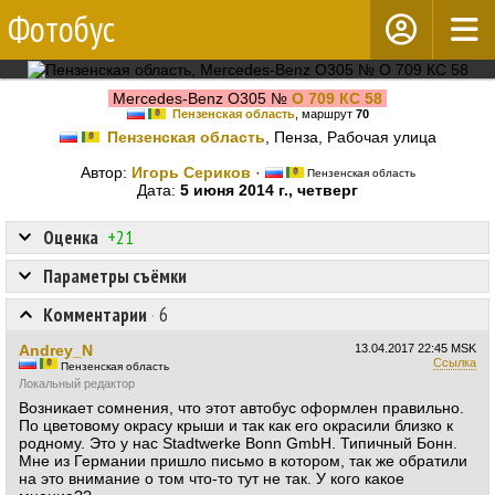
Фотобус
Mercedes-Benz O305 №
О 709 КС 58
Пензенская область
, маршрут
70
Пензенская область
, Пенза, Рабочая улица
Автор:
Игорь Сериков
·
Пензенская область
Дата:
5 июня 2014 г., четверг
Оценка
+21
Параметры съёмки
Комментарии
·
6
Andrey_N
13.04.2017
22:45 MSK
Ссылка
Пензенская область
Локальный редактор
Возникает сомнения, что этот автобус оформлен правильно.
По цветовому окрасу крыши и так как его окрасили близко к
родному. Это у нас Stadtwerke Bonn GmbH. Типичный Бонн.
Мне из Германии пришло письмо в котором, так же обратили
на это внимание о том что-то тут не так. У кого какое