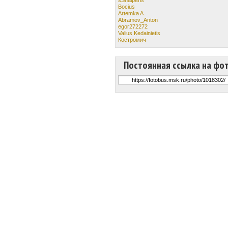
Bocius
Artemka A.
Abramov_Anton
egor272272
Valius Kedainietis
Костромич
Постоянная ссылка на фо