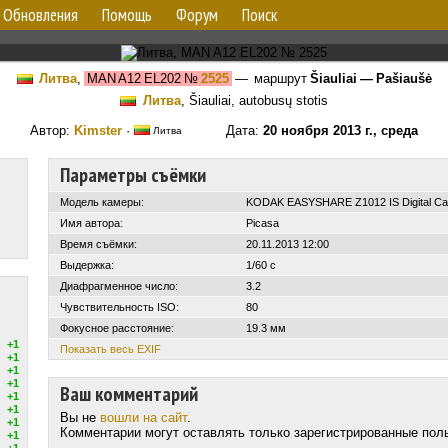
Обновления
Помощь
Форум
Поиск
Литва
,
MAN A12 EL202
№
2525
— маршрут
Šiauliai — Pašiaušė
Литва
, Šiauliai, autobusų stotis
Автор:
Kimster
·
Дата:
20 ноября 2013 г., среда
Литва
Параметры съёмки
Модель камеры:
KODAK EASYSHARE Z1012 IS Digital C
Имя автора:
Picasa
Время съёмки:
20.11.2013 12:00
Выдержка:
1/60 с
Диафрагменное число:
3.2
Чувствительность ISO:
80
Фокусное расстояние:
19.3 мм
+1
Показать весь EXIF
+1
+1
+1
Ваш комментарий
+1
+1
Вы не
вошли на сайт
.
+1
Комментарии могут оставлять только зарегистрированные пол
+1
+1