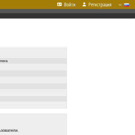
Войти
Регистрация
amera
ьзователи.