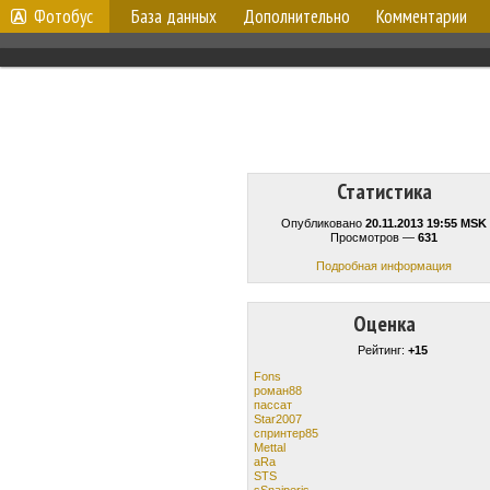
Фотобус
База данных
Дополнительно
Комментарии
Статистика
Опубликовано
20.11.2013 19:55 MSK
Просмотров —
631
Подробная информация
Оценка
Рейтинг:
+15
Fons
роман88
пассат
Star2007
спринтер85
Mettal
aRa
STS
sSnaiperis