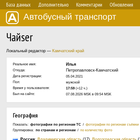
База данных
Дополнительно
Комментарии
Обновления
Автобусный транспорт
Чайser
Локальный редактор —
Камчатский край
Илья
Реальное имя:
Петропавловск-Камчатский
Откуда:
Дата регистрации:
05.04.2021
Пол:
мужской
Время у пользователя:
17:59
(+12 ч.)
Был на сайте:
07.08.2026 MSK в 09:54 MSK
География
Показать:
фотографии по регионам ТС
/
фотографии по регионам съёмки
Группировка:
по странам и регионам
/
по количеству фото
Россия
:
Владимирская область
(17)
,
Волгоградская область
(